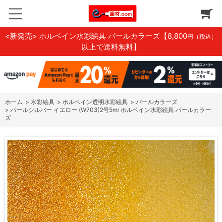
<新発売> ホルベイン水彩絵具 パールカラーズ
【8,800
円（税込）
以上で送料無料】
ホーム
>
水彩絵具
>
ホルベイン透明水彩絵具
>
パールカラーズ
>
パールシルバー イエロー (W703)2号5ml ホルベイン水彩絵具 パールカラー
ズ