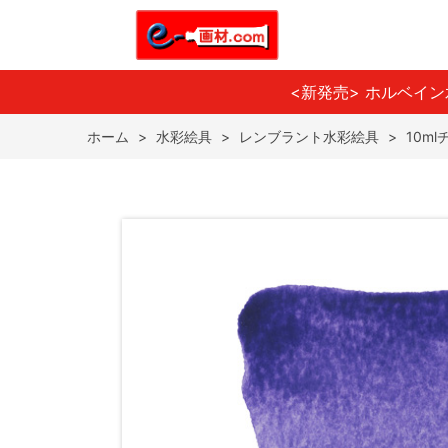
<新発売> ホルベイ
ホーム
>
水彩絵具
>
レンブラント水彩絵具
>
10m