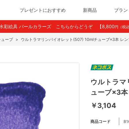
プレゼントにおすすめ
新商品
ブラン
ン水彩絵具 パールカラーズ こちらからどうぞ
【8,800
円（税
lチューブ
>
ウルトラマリンバイオレット(507) 10mlチューブ×3本 
ウルトラマリ
ューブ×3
￥3,104
商品コード
81