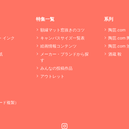
特集一覧
系列
額縁マット窓抜きのコツ
陶芸.com
・インク
キャンバスサイズ一覧表
陶芸.com
絵画情報コンテンツ
陶芸.com
紙
メーカー・ブランドから探
酒蔵 鞍
す
みんなの投稿作品
アウトレット
ード複製）
Instagram