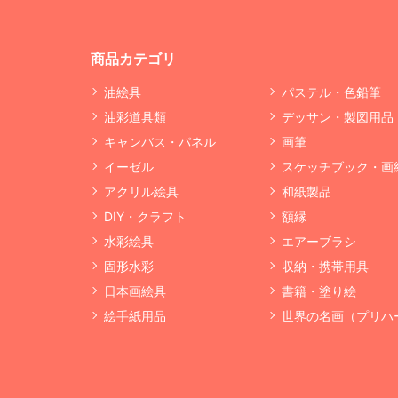
商品カテゴリ
油絵具
パステル・色鉛筆
油彩道具類
デッサン・製図用品
キャンバス・パネル
画筆
イーゼル
スケッチブック・画
アクリル絵具
和紙製品
DIY・クラフト
額縁
水彩絵具
エアーブラシ
固形水彩
収納・携帯用具
日本画絵具
書籍・塗り絵
絵手紙用品
世界の名画（プリハ