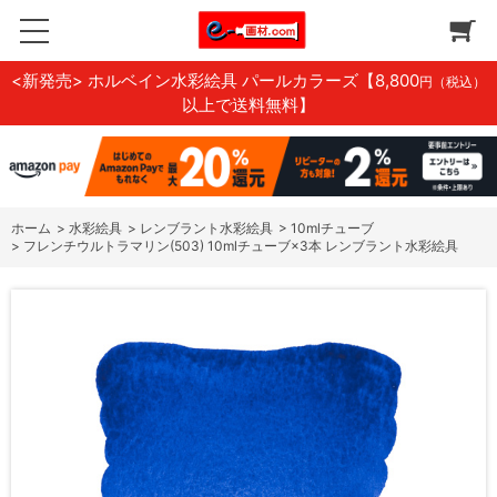
<新発売> ホルベイン水彩絵具 パールカラーズ
【8,800
円（税込）
以上で送料無料】
ホーム
>
水彩絵具
>
レンブラント水彩絵具
>
10mlチューブ
>
フレンチウルトラマリン(503) 10mlチューブ×3本 レンブラント水彩絵具