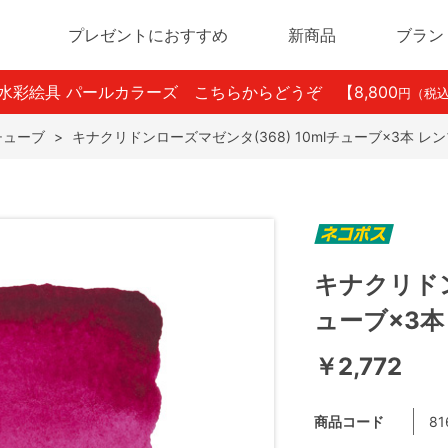
プレゼントにおすすめ
新商品
ブラン
ン水彩絵具 パールカラーズ こちらからどうぞ
【8,800
円（税
lチューブ
>
キナクリドンローズマゼンタ(368) 10mlチューブ×3本 
キナクリドン
ューブ×3
￥2,772
商品コード
81