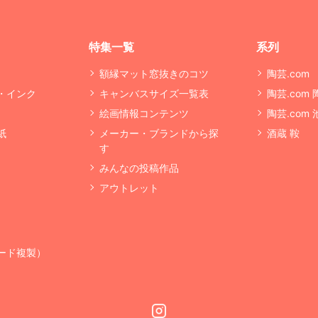
特集一覧
系列
額縁マット窓抜きのコツ
陶芸.com
・インク
キャンバスサイズ一覧表
陶芸.com
絵画情報コンテンツ
陶芸.com
紙
メーカー・ブランドから探
酒蔵 鞍
す
みんなの投稿作品
アウトレット
ード複製）
Instagram