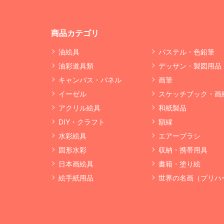
商品カテゴリ
油絵具
パステル・色鉛筆
油彩道具類
デッサン・製図用品
キャンバス・パネル
画筆
イーゼル
スケッチブック・画
アクリル絵具
和紙製品
DIY・クラフト
額縁
水彩絵具
エアーブラシ
固形水彩
収納・携帯用具
日本画絵具
書籍・塗り絵
絵手紙用品
世界の名画（プリハ