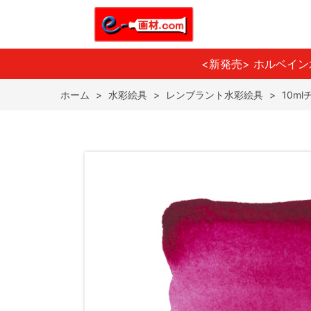
<新発売> ホルベイ
ホーム
>
水彩絵具
>
レンブラント水彩絵具
>
10m