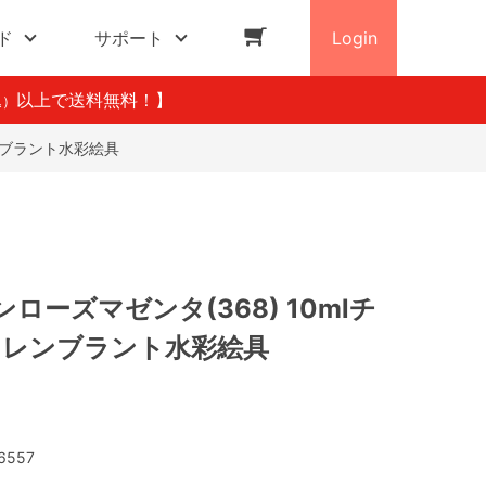
ド
サポート
Login
以上で送料無料！】
込）
レンブラント水彩絵具
ローズマゼンタ(368) 10mlチ
本 レンブラント水彩絵具
6557