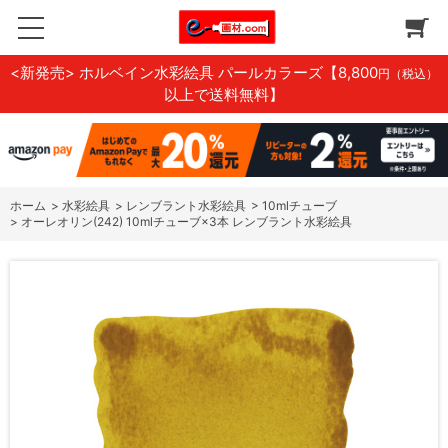
<新発売> ホルベイン水彩絵具 パールカラーズ
【8,800
円（税込）
以上で送料無料】
ホーム
>
水彩絵具
>
レンブラント水彩絵具
>
10mlチューブ
>
オーレオリン(242) 10mlチューブ×3本 レンブラント水彩絵具