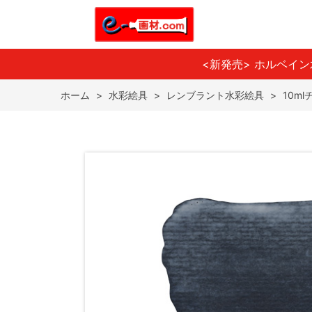
<新発売> ホルベイ
ホーム
>
水彩絵具
>
レンブラント水彩絵具
>
10m