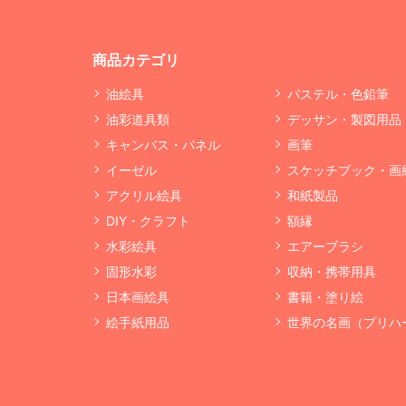
商品カテゴリ
油絵具
パステル・色鉛筆
油彩道具類
デッサン・製図用品
キャンバス・パネル
画筆
イーゼル
スケッチブック・画
アクリル絵具
和紙製品
DIY・クラフト
額縁
水彩絵具
エアーブラシ
固形水彩
収納・携帯用具
日本画絵具
書籍・塗り絵
絵手紙用品
世界の名画（プリハ