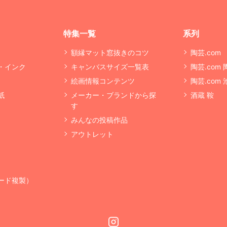
特集一覧
系列
額縁マット窓抜きのコツ
陶芸.com
・インク
キャンバスサイズ一覧表
陶芸.com
絵画情報コンテンツ
陶芸.com
紙
メーカー・ブランドから探
酒蔵 鞍
す
みんなの投稿作品
アウトレット
ード複製）
Instagram