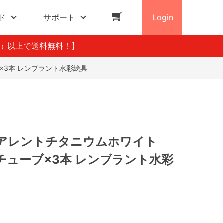
ド
サポート
Login
以上で送料無料！】
込）
ブ×3本 レンブラント水彩絵具
アレントチタニウムホワイト
0mlチューブ×3本 レンブラント水彩