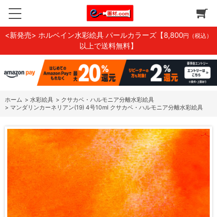
<新発売> ホルベイン水彩絵具 パールカラーズ
【8,800
円（税込）
以上で送料無料】
ホーム
>
水彩絵具
>
クサカベ・ハルモニア分離水彩絵具
>
マンダリンカーネリアン(19) 4号10ml クサカベ・ハルモニア分離水彩絵具