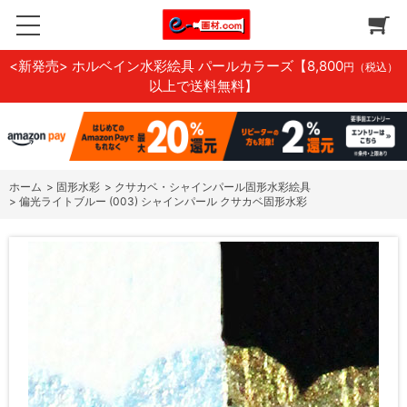
<新発売> ホルベイン水彩絵具 パールカラーズ
【8,800
円（税込）
以上で送料無料】
ホーム
>
固形水彩
>
クサカベ・シャインパール固形水彩絵具
>
偏光ライトブルー (003) シャインパール クサカベ固形水彩