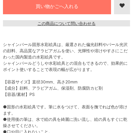
この商品について問い合わせる
シャインパール固形水彩絵具は、厳選された偏光顔料やパール光沢
の顔料、高品質なアラビアガムを使い、光輝性や溶けやすさにこだ
わった国内製造の水彩絵具です。
シャインパールどうしや水彩絵具との混合もできるので、効果的に
ポイント使いすることで表現の幅が広がります。
【容器サイズ】直径30mm、高さ20mm
【成分】顔料、アラビアガム、保湿剤、防腐防カビ剤
【容器/素材】PS
●固形の水彩絵具です。筆に水をつけて、表面を撫でれば色が溶け
ます。
●使用後の筆は、水で絵の具を綺麗に洗い流し、絵の具もすぐに乾
燥させてください。
●口や目に入れないこと。