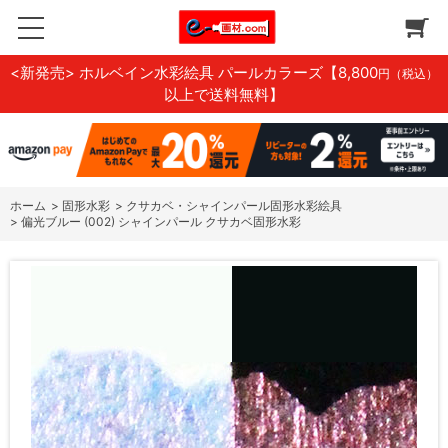
<新発売> ホルベイン水彩絵具 パールカラーズ
【8,800
円（税込）
以上で送料無料】
ホーム
>
固形水彩
>
クサカベ・シャインパール固形水彩絵具
>
偏光ブルー (002) シャインパール クサカベ固形水彩