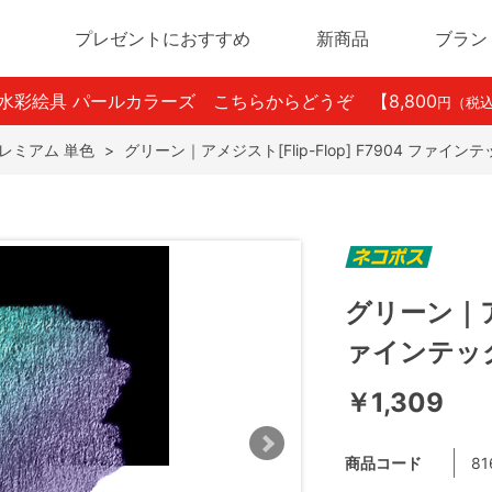
プレゼントにおすすめ
新商品
ブラン
ン水彩絵具 パールカラーズ こちらからどうぞ
【8,800
円（税
レミアム 単色
>
グリーン｜アメジスト[Flip-Flop] F7904 ファイ
グリーン｜アメ
ァインテッ
￥1,309
商品コード
81