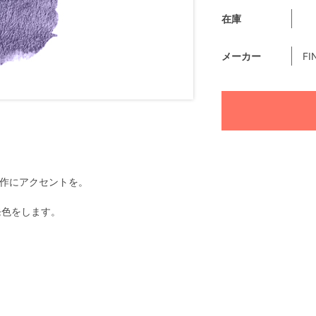
在庫
メーカー
FI
で創作にアクセントを。
発色をします。