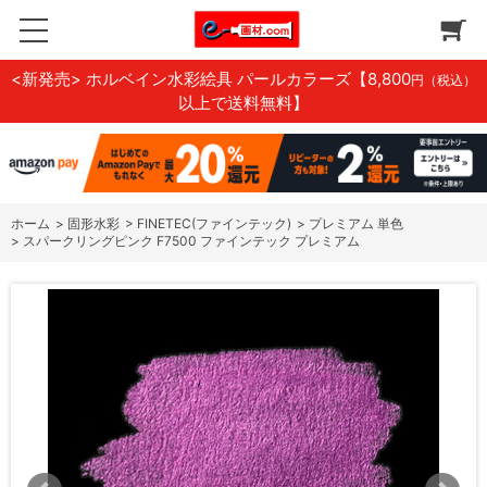
<新発売> ホルベイン水彩絵具 パールカラーズ
【8,800
円（税込）
以上で送料無料】
ホーム
>
固形水彩
>
FINETEC(ファインテック)
>
プレミアム 単色
>
スパークリングピンク F7500 ファインテック プレミアム