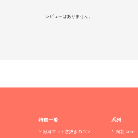
レビューはありません。
特集一覧
系列
額縁マット窓抜きのコツ
陶芸.com