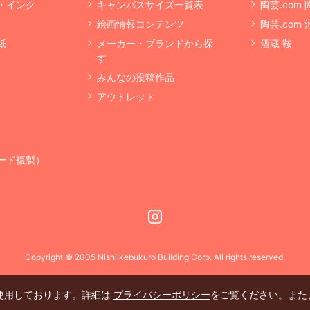
・インク
キャンバスサイズ一覧表
陶芸.com
絵画情報コンテンツ
陶芸.com
紙
メーカー・ブランドから探
酒蔵 鞍
す
みんなの投稿作品
アウトレット
ード複製）
Instagram
Copyright © 2005 Nishiikebukuro Building Corp. All rights reserved.
を使用しております。詳細は
プライバシーポリシー
をご覧ください。また