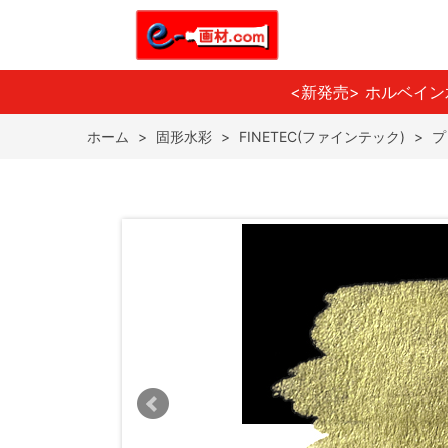
<新発売> ホルベイ
ホーム
>
固形水彩
>
FINETEC(ファインテック)
>
プ