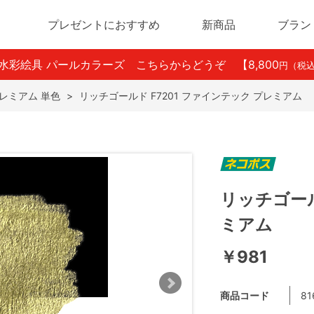
プレゼントにおすすめ
新商品
ブラン
ン水彩絵具 パールカラーズ こちらからどうぞ
【8,800
円（税
レミアム 単色
>
リッチゴールド F7201 ファインテック プレミアム
リッチゴール
ミアム
￥981
商品コード
81