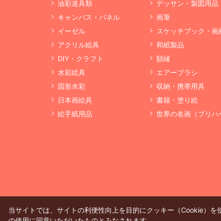
油彩道具類
デッサン・製図用品
キャンバス・パネル
画筆
イーゼル
スケッチブック・画
アクリル絵具
和紙製品
DIY・クラフト
額縁
水彩絵具
エアーブラシ
固形水彩
収納・携帯用具
日本画絵具
書籍・塗り絵
絵手紙用品
世界の名画（プリハ
当サイトでは、サイトの利便性向上を目的にクッキー（Cookie）
の使用に同意いただいたものとみなされます。