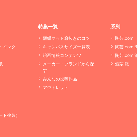
特集一覧
系列
額縁マット窓抜きのコツ
陶芸.com
・インク
キャンバスサイズ一覧表
陶芸.com
絵画情報コンテンツ
陶芸.com
紙
メーカー・ブランドから探
酒蔵 鞍
す
みんなの投稿作品
アウトレット
ード複製）