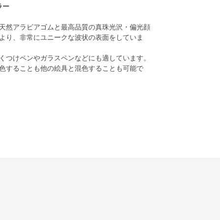
ラー
天然アラビアゴムと最高品質の真珠光沢・偏光顔
より、非常にユニークな波状の表面をしていま
くつけペンやガラスペンなどにも適しています。
色することも他の絵具と混色することも可能で