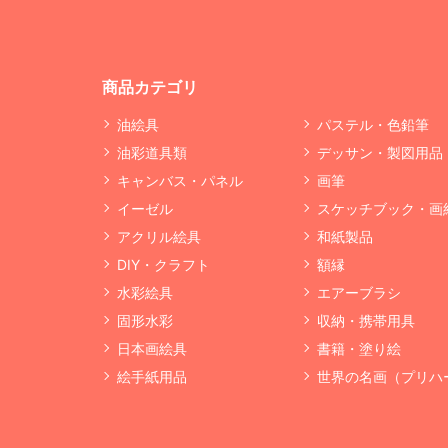
商品カテゴリ
油絵具
パステル・色鉛筆
油彩道具類
デッサン・製図用品
キャンバス・パネル
画筆
イーゼル
スケッチブック・画
アクリル絵具
和紙製品
DIY・クラフト
額縁
水彩絵具
エアーブラシ
固形水彩
収納・携帯用具
日本画絵具
書籍・塗り絵
絵手紙用品
世界の名画（プリハ