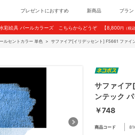
プレゼントにおすすめ
新商品
ブラン
ン水彩絵具 パールカラーズ こちらからどうぞ
【8,800
円（税
ールセントカラー 単色
>
サファイア[イリデッセント] F5661 ファ
サファイア[
ンテック 
￥748
商品コード
81