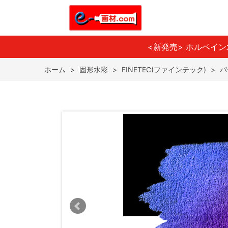
<新発売> ホルベイ
ホーム
>
固形水彩
>
FINETEC(ファインテック)
>
パ