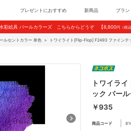
プレゼントにおすすめ
新商品
ブラン
ン水彩絵具 パールカラーズ こちらからどうぞ
【8,800
円（税
ールセントカラー 単色
>
トワイライト[Flip-Flop] F2493 ファ
トワイライト[
ック パー
￥935
商品コード
81