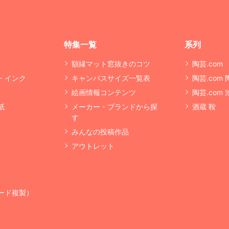
特集一覧
系列
額縁マット窓抜きのコツ
陶芸.com
・インク
キャンバスサイズ一覧表
陶芸.com
絵画情報コンテンツ
陶芸.com
紙
メーカー・ブランドから探
酒蔵 鞍
す
みんなの投稿作品
アウトレット
ード複製）