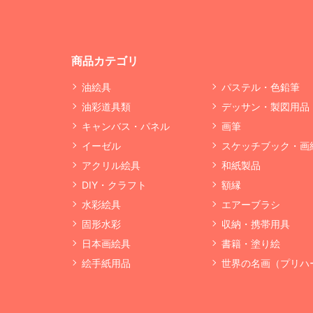
商品カテゴリ
油絵具
パステル・色鉛筆
油彩道具類
デッサン・製図用品
キャンバス・パネル
画筆
イーゼル
スケッチブック・画
アクリル絵具
和紙製品
DIY・クラフト
額縁
水彩絵具
エアーブラシ
固形水彩
収納・携帯用具
日本画絵具
書籍・塗り絵
絵手紙用品
世界の名画（プリハ