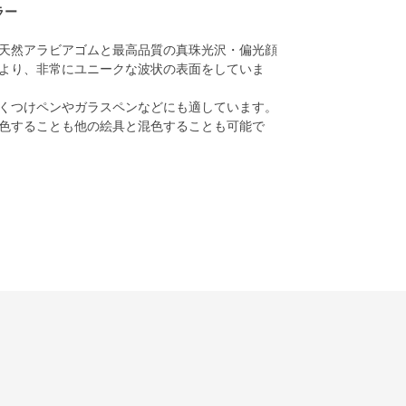
ラー
天然アラビアゴムと最高品質の真珠光沢・偏光顔
より、非常にユニークな波状の表面をしていま
くつけペンやガラスペンなどにも適しています。
色することも他の絵具と混色することも可能で