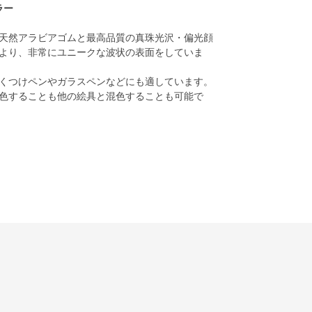
ラー
天然アラビアゴムと最高品質の真珠光沢・偏光顔
より、非常にユニークな波状の表面をしていま
くつけペンやガラスペンなどにも適しています。
色することも他の絵具と混色することも可能で