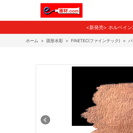
<新発売> ホルベイ
ホーム
>
固形水彩
>
FINETEC(ファインテック)
>
パ