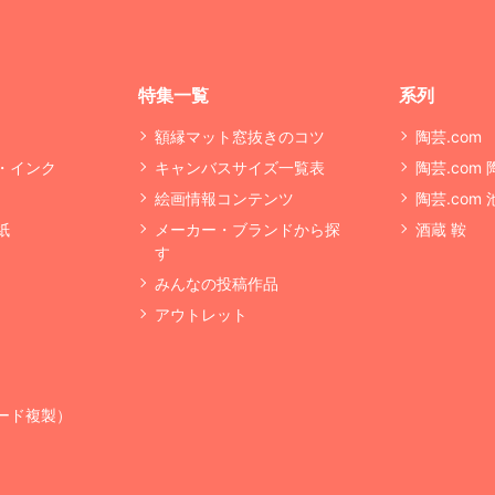
特集一覧
系列
額縁マット窓抜きのコツ
陶芸.com
・インク
キャンバスサイズ一覧表
陶芸.com
絵画情報コンテンツ
陶芸.com
紙
メーカー・ブランドから探
酒蔵 鞍
す
みんなの投稿作品
アウトレット
ード複製）