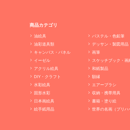
商品カテゴリ
油絵具
パステル・色鉛筆
油彩道具類
デッサン・製図用品
キャンバス・パネル
画筆
イーゼル
スケッチブック・画
アクリル絵具
和紙製品
DIY・クラフト
額縁
水彩絵具
エアーブラシ
固形水彩
収納・携帯用具
日本画絵具
書籍・塗り絵
絵手紙用品
世界の名画（プリハ