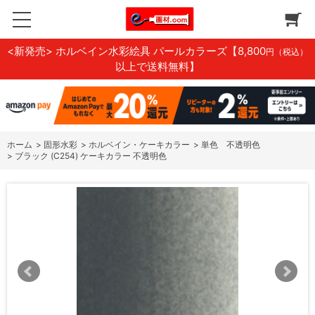
<新発売> ホルベイン水彩絵具 パールカラーズ
【8,800
円（税込）
以上で送料無料】
ホーム
>
固形水彩
>
ホルベイン・ケーキカラー
>
単色 不透明色
>
ブラック (C254) ケーキカラー 不透明色