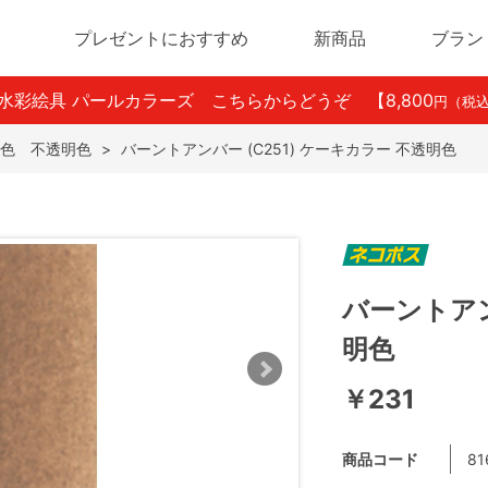
プレゼントにおすすめ
新商品
ブラン
ン水彩絵具 パールカラーズ こちらからどうぞ
【8,800
円（税
色 不透明色
>
バーントアンバー (C251) ケーキカラー 不透明色
バーントアン
明色
￥231
商品コード
81