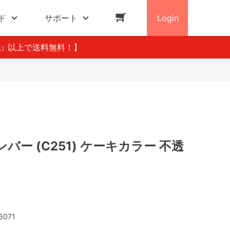
ド
サポート
Login
以上で送料無料！】
込）
バー (C251) ケーキカラー 不透
6071