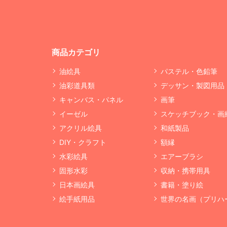
商品カテゴリ
油絵具
パステル・色鉛筆
油彩道具類
デッサン・製図用品
キャンバス・パネル
画筆
イーゼル
スケッチブック・画
アクリル絵具
和紙製品
DIY・クラフト
額縁
水彩絵具
エアーブラシ
固形水彩
収納・携帯用具
日本画絵具
書籍・塗り絵
絵手紙用品
世界の名画（プリハ