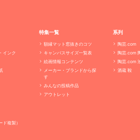
特集一覧
系列
額縁マット窓抜きのコツ
陶芸.com
・インク
キャンバスサイズ一覧表
陶芸.com
絵画情報コンテンツ
陶芸.com
紙
メーカー・ブランドから探
酒蔵 鞍
す
みんなの投稿作品
アウトレット
ード複製）