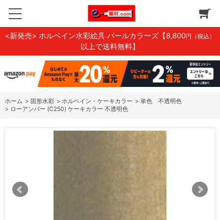
<新発売> ホルベイン水彩絵具 パールカラーズ
【8,800
円（税込）
以上で送料無料】
ホーム
>
固形水彩
>
ホルベイン・ケーキカラー
>
単色 不透明色
>
ローアンバー (C250) ケーキカラー 不透明色