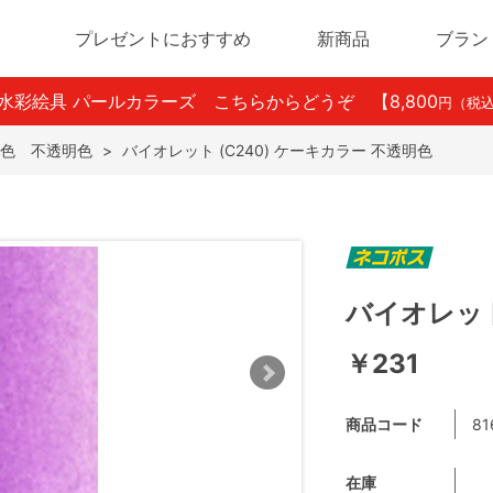
プレゼントにおすすめ
新商品
ブラン
ン水彩絵具 パールカラーズ こちらからどうぞ
【8,800
円（税
色 不透明色
>
バイオレット (C240) ケーキカラー 不透明色
バイオレット
￥231
商品コード
81
在庫