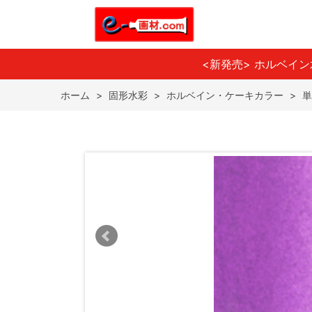
<新発売> ホルベイ
ホーム
>
固形水彩
>
ホルベイン・ケーキカラー
>
単