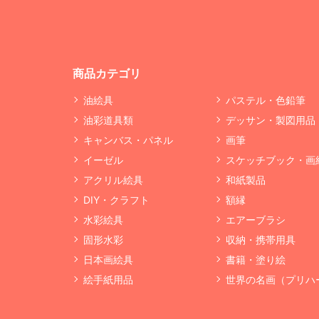
商品カテゴリ
油絵具
パステル・色鉛筆
油彩道具類
デッサン・製図用品
キャンバス・パネル
画筆
イーゼル
スケッチブック・画
アクリル絵具
和紙製品
DIY・クラフト
額縁
水彩絵具
エアーブラシ
固形水彩
収納・携帯用具
日本画絵具
書籍・塗り絵
絵手紙用品
世界の名画（プリハ