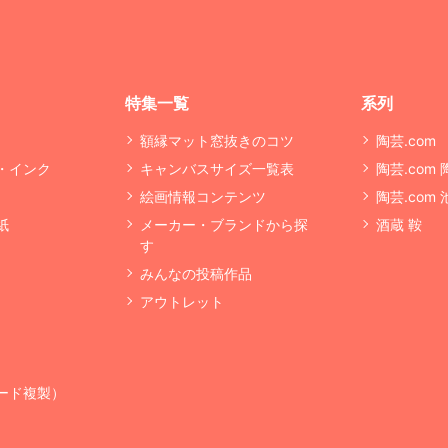
特集一覧
系列
額縁マット窓抜きのコツ
陶芸.com
・インク
キャンバスサイズ一覧表
陶芸.com
絵画情報コンテンツ
陶芸.com
紙
メーカー・ブランドから探
酒蔵 鞍
す
みんなの投稿作品
アウトレット
ード複製）