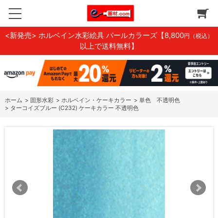
<新発売> ホルベイン水彩絵具 パールカラーズ
【8,800
円（税込）
以上で送料無料】
ホーム
>
固形水彩
>
ホルベイン・ケーキカラー
>
単色 不透明色
>
ターコイズブルー (C232) ケーキカラー 不透明色