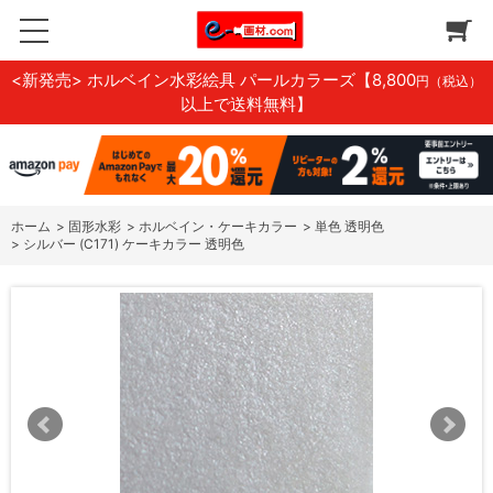
<新発売> ホルベイン水彩絵具 パールカラーズ
【8,800
円（税込）
以上で送料無料】
ホーム
>
固形水彩
>
ホルベイン・ケーキカラー
>
単色 透明色
>
シルバー (C171) ケーキカラー 透明色