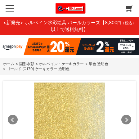
<新発売> ホルベイン水彩絵具 パールカラーズ
【8,800
円（税込）
以上で送料無料】
ホーム
>
固形水彩
>
ホルベイン・ケーキカラー
>
単色 透明色
>
ゴールド (C170) ケーキカラー 透明色