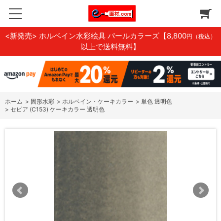
<新発売> ホルベイン水彩絵具 パールカラーズ
【8,800
円（税込）
以上で送料無料】
ホーム
>
固形水彩
>
ホルベイン・ケーキカラー
>
単色 透明色
>
セピア (C153) ケーキカラー 透明色