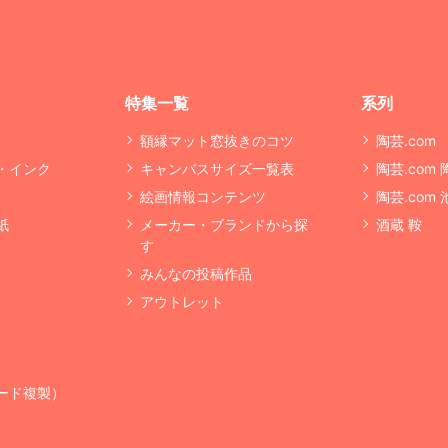
特集一覧
系列
額縁マット窓抜きのコツ
陶芸.com
・インク
キャンバスサイズ一覧表
陶芸.com
絵画情報コンテンツ
陶芸.com
紙
メーカー・ブランドから探
酒蔵 鞍
す
みんなの投稿作品
アウトレット
ード複製）