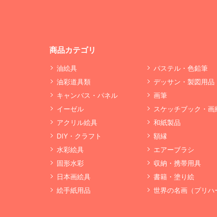
商品カテゴリ
油絵具
パステル・色鉛筆
油彩道具類
デッサン・製図用品
キャンバス・パネル
画筆
イーゼル
スケッチブック・画
アクリル絵具
和紙製品
DIY・クラフト
額縁
水彩絵具
エアーブラシ
固形水彩
収納・携帯用具
日本画絵具
書籍・塗り絵
絵手紙用品
世界の名画（プリハ