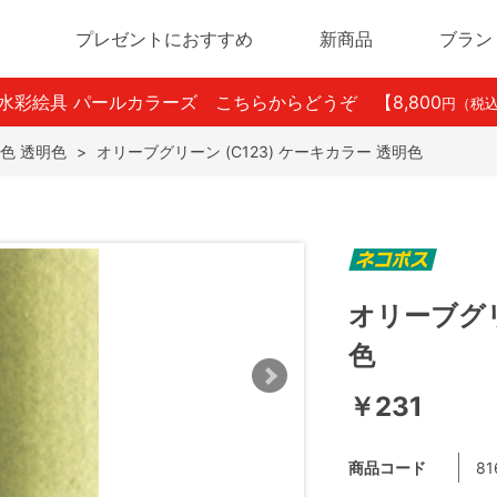
プレゼントにおすすめ
新商品
ブラン
ン水彩絵具 パールカラーズ こちらからどうぞ
【8,800
円（税
色 透明色
>
オリーブグリーン (C123) ケーキカラー 透明色
オリーブグリ
色
￥231
商品コード
81