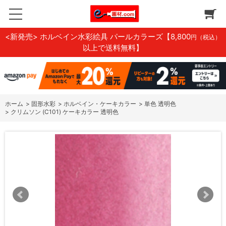
<新発売> ホルベイン水彩絵具 パールカラーズ
【8,800
円（税込）
以上で送料無料】
ホーム
>
固形水彩
>
ホルベイン・ケーキカラー
>
単色 透明色
>
クリムソン (C101) ケーキカラー 透明色