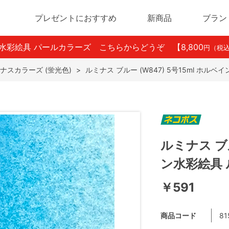
プレゼントにおすすめ
新商品
ブラン
ン水彩絵具 パールカラーズ こちらからどうぞ
【8,800
円（税
ナスカラーズ (蛍光色)
>
ルミナス ブルー (W847) 5号15ml ホル
ルミナス ブル
ン水彩絵具
￥591
商品コード
81