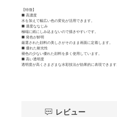
【特徴】
■ 高濃度
水を加えて幅広い色の変化が活用できます。
■ 適度ななじみ
極端に紙にしみ込まないので描きやすいです。
■ 発色が鮮明
厳選された顔料の美しさがそのまま画面に定着します。
■ 優れた耐光性
褪色の少ない優れた顔料を多く使用しています。
■ 高い透明度
透明度が高くさまざまな水彩技法が効果的に表現できます
レビュー