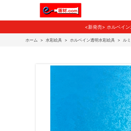
<新発売> ホルベイ
ホーム
>
水彩絵具
>
ホルベイン透明水彩絵具
>
ルミ