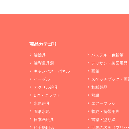
商品カテゴリ
油絵具
パステル・色鉛筆
油彩道具類
デッサン・製図用品
キャンバス・パネル
画筆
イーゼル
スケッチブック・画
アクリル絵具
和紙製品
DIY・クラフト
額縁
水彩絵具
エアーブラシ
固形水彩
収納・携帯用具
日本画絵具
書籍・塗り絵
絵手紙用品
世界の名画（プリハ