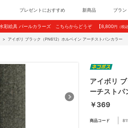
プレゼントにおすすめ
新商品
ブラン
ン水彩絵具 パールカラーズ こちらからどうぞ
【8,800
円（税
>
アイボリ ブラック（PN612）ホルベイン アーチストパンカラー
アイボリ ブ
ーチストパ
￥369
商品コード
81