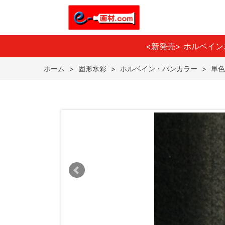
<新発売> ホルベイ
ホーム
>
固形水彩
>
ホルベイン・パンカラー
>
単色