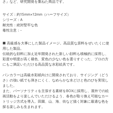
さ』など、研究開発を重ねた商品です。
サイズ：約15mm×12mm（ハーフサイズ）
シリーズ：A
耐光性：絶対堅牢な色
毒性注意：-
■ 高級感を大事にした製品イメージ。高品質な原料をぜいたくに使
用した製品。
伝統的な顔料に加え近年開発された新しい顔料も積極的に採用し、
彩度や明度が高く褪色、変色の少ない色を選りすぐった、プロの方
にもご満足いただける高品質な水彩絵具です。
パンカラーは高級水彩紙向けに開発されており、サイジング（どう
さ）の強い紙でも弾きにくく、なめらかな水どけと色のびを実現し
ました。
また、パーソナリティを主張する素材をBOXに採用し、屋外での絵
画活動をより楽しんでいただけるよう、各色が取り換え可能なカー
トリッジ方式を導入。田園、山、海、街など描く対象に最適な色を
探る楽しみも生まれます。