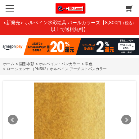
<新発売> ホルベイン水彩絵具 パールカラーズ
【8,800
円（税込）
以上で送料無料】
ホーム
>
固形水彩
>
ホルベイン・パンカラー
>
単色
>
ロー シェンナ （PN592）ホルベイン アーチストパンカラー