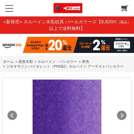
<新発売> ホルベイン水彩絵具 パールカラーズ
【8,800
円（税込）
以上で送料無料】
ホーム
>
固形水彩
>
ホルベイン・パンカラー
>
単色
>
ジオキサジン バイオレット（PN582）ホルベイン アーチストパンカラー