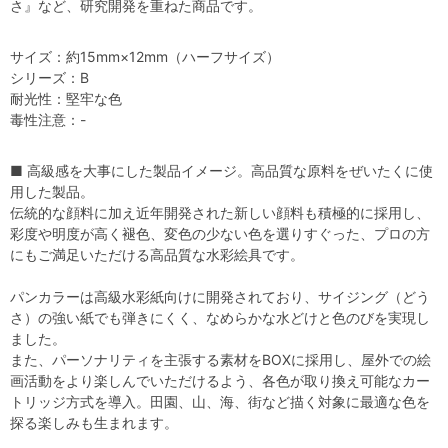
さ』など、研究開発を重ねた商品です。
サイズ：約15mm×12mm（ハーフサイズ）
シリーズ：B
耐光性：堅牢な色
毒性注意：-
■ 高級感を大事にした製品イメージ。高品質な原料をぜいたくに使
用した製品。
伝統的な顔料に加え近年開発された新しい顔料も積極的に採用し、
彩度や明度が高く褪色、変色の少ない色を選りすぐった、プロの方
にもご満足いただける高品質な水彩絵具です。
パンカラーは高級水彩紙向けに開発されており、サイジング（どう
さ）の強い紙でも弾きにくく、なめらかな水どけと色のびを実現し
ました。
また、パーソナリティを主張する素材をBOXに採用し、屋外での絵
画活動をより楽しんでいただけるよう、各色が取り換え可能なカー
トリッジ方式を導入。田園、山、海、街など描く対象に最適な色を
探る楽しみも生まれます。