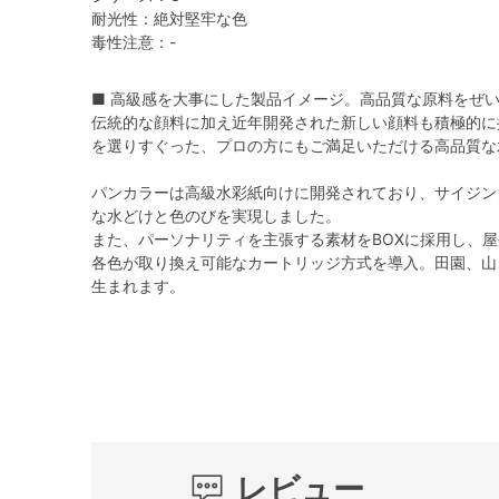
耐光性：絶対堅牢な色
毒性注意：-
■ 高級感を大事にした製品イメージ。高品質な原料をぜ
伝統的な顔料に加え近年開発された新しい顔料も積極的に
を選りすぐった、プロの方にもご満足いただける高品質な
パンカラーは高級水彩紙向けに開発されており、サイジン
な水どけと色のびを実現しました。
また、パーソナリティを主張する素材をBOXに採用し、
各色が取り換え可能なカートリッジ方式を導入。田園、山
生まれます。
レビュー