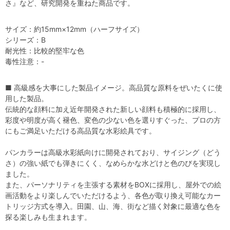
さ』など、研究開発を重ねた商品です。
サイズ：約15mm×12mm（ハーフサイズ）
シリーズ：B
耐光性：比較的堅牢な色
毒性注意：-
■ 高級感を大事にした製品イメージ。高品質な原料をぜいたくに使
用した製品。
伝統的な顔料に加え近年開発された新しい顔料も積極的に採用し、
彩度や明度が高く褪色、変色の少ない色を選りすぐった、プロの方
にもご満足いただける高品質な水彩絵具です。
パンカラーは高級水彩紙向けに開発されており、サイジング（どう
さ）の強い紙でも弾きにくく、なめらかな水どけと色のびを実現し
ました。
また、パーソナリティを主張する素材をBOXに採用し、屋外での絵
画活動をより楽しんでいただけるよう、各色が取り換え可能なカー
トリッジ方式を導入。田園、山、海、街など描く対象に最適な色を
探る楽しみも生まれます。