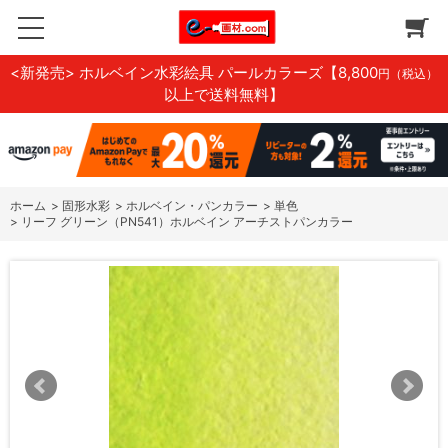
<新発売> ホルベイン水彩絵具 パールカラーズ
【8,800
円（税込）
以上で送料無料】
ホーム
>
固形水彩
>
ホルベイン・パンカラー
>
単色
>
リーフ グリーン（PN541）ホルベイン アーチストパンカラー