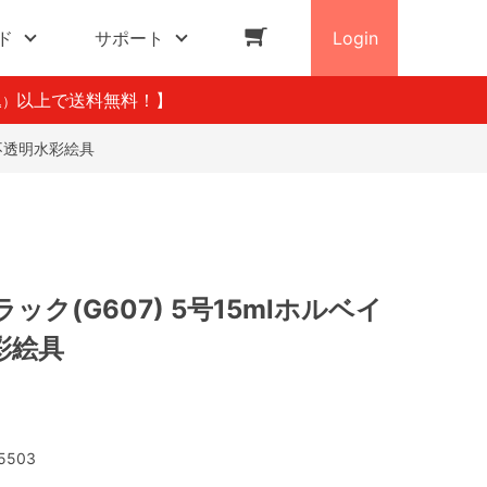
ド
サポート
Login
以上で送料無料！】
込）
ン不透明水彩絵具
ック(G607) 5号15mlホルベイ
彩絵具
5503