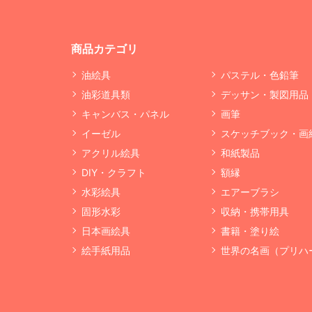
商品カテゴリ
油絵具
パステル・色鉛筆
油彩道具類
デッサン・製図用品
キャンバス・パネル
画筆
イーゼル
スケッチブック・画
アクリル絵具
和紙製品
DIY・クラフト
額縁
水彩絵具
エアーブラシ
固形水彩
収納・携帯用具
日本画絵具
書籍・塗り絵
絵手紙用品
世界の名画（プリハ