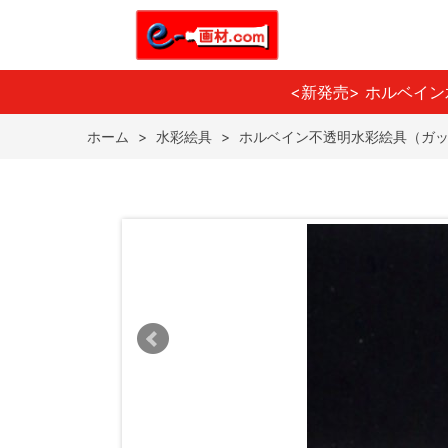
<新発売> ホルベイ
ホーム
>
水彩絵具
>
ホルベイン不透明水彩絵具（ガ