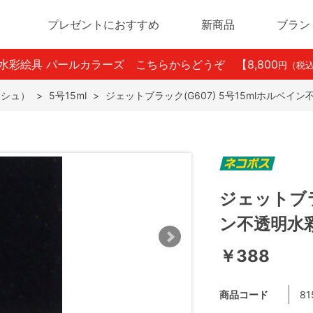
プレゼントにおすすめ
新商品
ブラン
ン水彩絵具 パールカラーズ こちらからどうぞ
【8,800
円（税
ッシュ）
>
5号15ml
>
ジェットブラック(G607) 5号15mlホルベイ
ジェットブラ
ン不透明水
￥388
商品コード
81