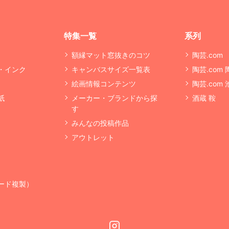
特集一覧
系列
額縁マット窓抜きのコツ
陶芸.com
・インク
キャンバスサイズ一覧表
陶芸.com
絵画情報コンテンツ
陶芸.com
紙
メーカー・ブランドから探
酒蔵 鞍
す
みんなの投稿作品
アウトレット
ード複製）
Instagram