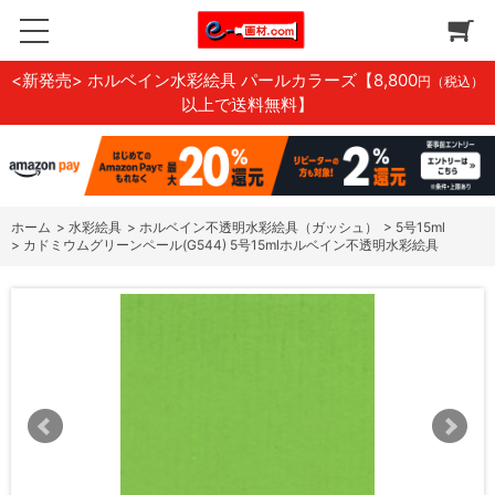
<新発売> ホルベイン水彩絵具 パールカラーズ
【8,800
円（税込）
以上で送料無料】
ホーム
>
水彩絵具
>
ホルベイン不透明水彩絵具（ガッシュ）
>
5号15ml
>
カドミウムグリーンペール(G544) 5号15mlホルベイン不透明水彩絵具