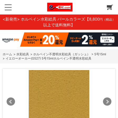
<新発売> ホルベイン水彩絵具 パールカラーズ
【8,800
円（税込）
以上で送料無料】
ホーム
>
水彩絵具
>
ホルベイン不透明水彩絵具（ガッシュ）
>
5号15ml
>
イエローオーカー(G527) 5号15mlホルベイン不透明水彩絵具