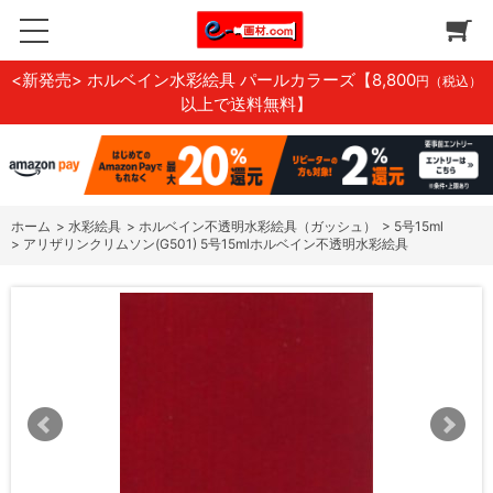
<新発売> ホルベイン水彩絵具 パールカラーズ
【8,800
円（税込）
以上で送料無料】
ホーム
>
水彩絵具
>
ホルベイン不透明水彩絵具（ガッシュ）
>
5号15ml
>
アリザリンクリムソン(G501) 5号15mlホルベイン不透明水彩絵具