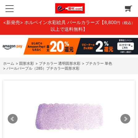
<新発売> ホルベイン水彩絵具 パールカラーズ
【8,800
円（税込）
以上で送料無料】
ホーム
>
固形水彩
>
プチカラー 透明固形水彩
>
プチカラー 単色
>
パールパープル（285）プチカラー固形水彩