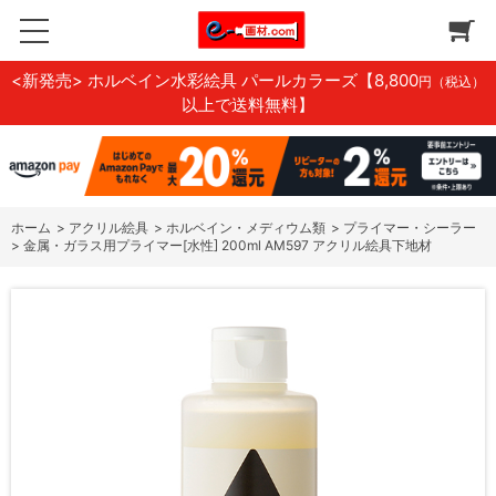
<新発売> ホルベイン水彩絵具 パールカラーズ
【8,800
円（税込）
以上で送料無料】
ホーム
>
アクリル絵具
>
ホルベイン・メディウム類
>
プライマー・シーラー
>
金属・ガラス用プライマー[水性] 200ml AM597 アクリル絵具下地材