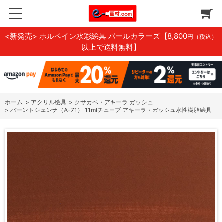
<新発売> ホルベイン水彩絵具 パールカラーズ
【8,800
円（税込）
以上で送料無料】
ホーム
>
アクリル絵具
>
クサカベ・アキーラ ガッシュ
>
バーントシェンナ（A-71） 11mlチューブ アキーラ・ガッシュ水性樹脂絵具