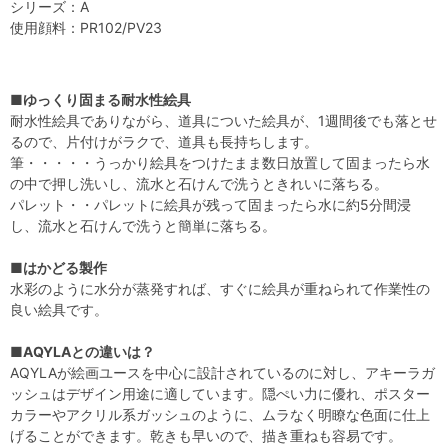
シリーズ：A
使用顔料：PR102/PV23
■ゆっくり固まる耐水性絵具
耐水性絵具でありながら、道具についた絵具が、1週間後でも落とせ
るので、片付けがラクで、道具も長持ちします。
筆・・・・・うっかり絵具をつけたまま数日放置して固まったら水
の中で押し洗いし、流水と石けんで洗うときれいに落ちる。
パレット・・パレットに絵具が残って固まったら水に約5分間浸
し、流水と石けんで洗うと簡単に落ちる。
■はかどる製作
水彩のように水分が蒸発すれば、すぐに絵具が重ねられて作業性の
良い絵具です。
■AQYLAとの違いは？
AQYLAが絵画ユースを中心に設計されているのに対し、アキーラガ
ッシュはデザイン用途に適しています。隠ぺい力に優れ、ポスター
カラーやアクリル系ガッシュのように、ムラなく明瞭な色面に仕上
げることができます。乾きも早いので、描き重ねも容易です。