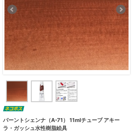
バーントシェンナ（A-71） 11mlチューブ アキー
ラ・ガッシュ水性樹脂絵具