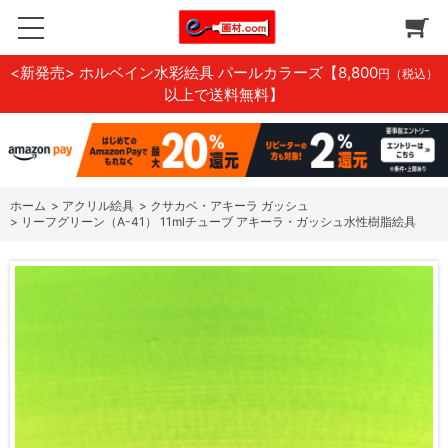
<新発売> ホルベイン水彩絵具 パールカラーズ
【8,800
円（税込）
以上で送料無料】
ホーム
>
アクリル絵具
>
クサカベ・アキーラ ガッシュ
>
リーフグリーン（A-41） 11mlチューブ アキーラ・ガッシュ水性樹脂絵具