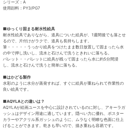
シリーズ：A
使用顔料：PY3/PG7
■ゆっくり固まる耐水性絵具
耐水性絵具でありながら、道具についた絵具が、1週間後でも落とせ
るので、片付けがラクで、道具も長持ちします。
筆・・・・・うっかり絵具をつけたまま数日放置して固まったら水
の中で押し洗いし、流水と石けんで洗うときれいに落ちる。
パレット・・パレットに絵具が残って固まったら水に約5分間浸
し、流水と石けんで洗うと簡単に落ちる。
■はかどる製作
水彩のように水分が蒸発すれば、すぐに絵具が重ねられて作業性の
良い絵具です。
■AQYLAとの違いは？
AQYLAが絵画ユースを中心に設計されているのに対し、アキーラガ
ッシュはデザイン用途に適しています。隠ぺい力に優れ、ポスター
カラーやアクリル系ガッシュのように、ムラなく明瞭な色面に仕上
げることができます。乾きも早いので、描き重ねも容易です。