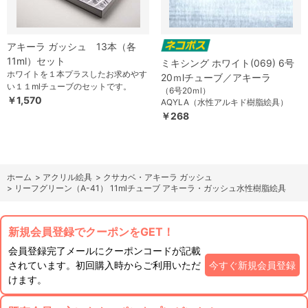
アキーラ ガッシュ 13本（各
11ml）セット
ミキシング ホワイト(069) 6号
ホワイトを１本プラスしたお求めやす
20ｍlチューブ／アキーラ
い１１mlチューブのセットです。
（6号20ｍl）
￥1,570
AQYLA（水性アルキド樹脂絵具）
￥268
ホーム
>
アクリル絵具
>
クサカベ・アキーラ ガッシュ
>
リーフグリーン（A-41） 11mlチューブ アキーラ・ガッシュ水性樹脂絵具
新規会員登録でクーポンをGET！
会員登録完了メールにクーポンコードが記載
されています。初回購入時からご利用いただ
今すぐ新規会員登録
けます。