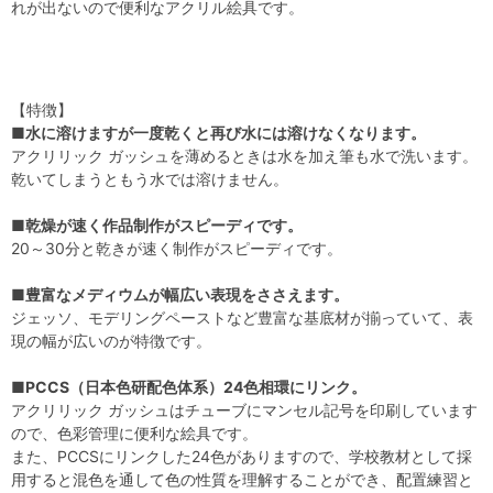
れが出ないので便利なアクリル絵具です。
【特徴】
■水に溶けますが一度乾くと再び水には溶けなくなります。
アクリリック ガッシュを薄めるときは水を加え筆も水で洗います。
乾いてしまうともう水では溶けません。
■乾燥が速く作品制作がスピーディです。
20～30分と乾きが速く制作がスピーディです。
■豊富なメディウムが幅広い表現をささえます。
ジェッソ、モデリングペーストなど豊富な基底材が揃っていて、表
現の幅が広いのが特徴です。
■PCCS（日本色研配色体系）24色相環にリンク。
アクリリック ガッシュはチューブにマンセル記号を印刷しています
ので、色彩管理に便利な絵具です。
また、PCCSにリンクした24色がありますので、学校教材として採
用すると混色を通して色の性質を理解することができ、配置練習と