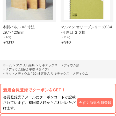
木製パネル A3 寸法
マルマン オリーブシリーズS84
297×420mm
F4 厚口 ２０枚
（A3）
（Ｆ4）
￥1,117
￥910
ホーム
>
アクリル絵具
>
リキテックス・メディウム類
>
メディウム(液状 平塗りタイプ)
>
マットメディウム 120ml 容器入 リキテックス・メディウム
新規会員登録でクーポンをGET！
会員登録完了メールにクーポンコードが記載
されています。初回購入時からご利用いただ
今すぐ新規会員登録
けます。