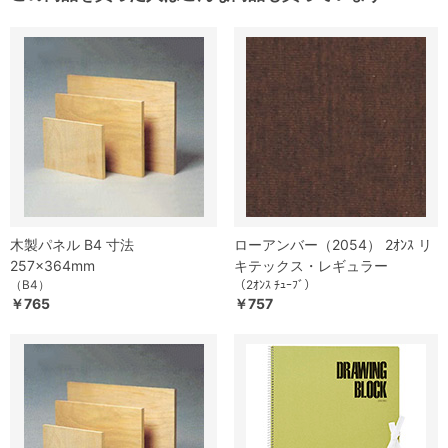
木製パネル B4 寸法
ローアンバー（2054） 2ｵﾝｽ リ
257×364mm
キテックス・レギュラー
（B4）
（2ｵﾝｽ ﾁｭｰﾌﾞ）
￥765
￥757