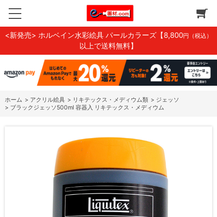
<新発売> ホルベイン水彩絵具 パールカラーズ
【8,800
円（税込）
以上で送料無料】
ホーム
>
アクリル絵具
>
リキテックス・メディウム類
>
ジェッソ
>
ブラックジェッソ500ml 容器入 リキテックス・メディウム