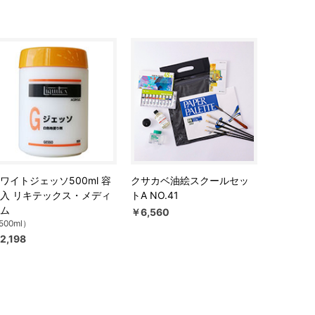
ワイトジェッソ500ml 容
クサカベ油絵スクールセッ
入 リキテックス・メディ
トA NO.41
ム
￥6,560
500ml）
2,198