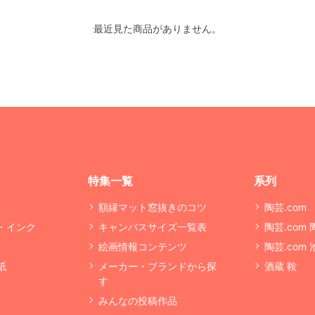
最近見た商品がありません。
特集一覧
系列
額縁マット窓抜きのコツ
陶芸.com
・インク
キャンバスサイズ一覧表
陶芸.com
絵画情報コンテンツ
陶芸.com
紙
メーカー・ブランドから探
酒蔵 鞍
す
みんなの投稿作品