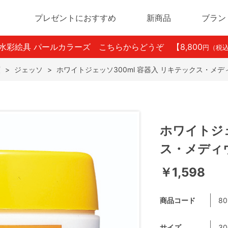
プレゼントにおすすめ
新商品
ブラン
ン水彩絵具 パールカラーズ こちらからどうぞ
【8,800
円（税
類
>
ジェッソ
>
ホワイトジェッソ300ml 容器入 リキテックス・メデ
ホワイトジェ
ス・メディ
￥1,598
商品コード
80
サイズ
30