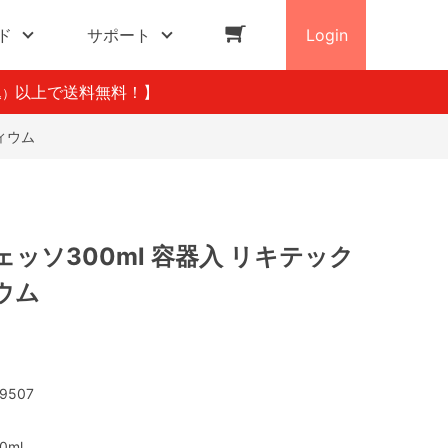
ド
サポート
Login
以上で送料無料！】
込）
ィウム
ッソ300ml 容器入 リキテック
ウム
9507
0ml