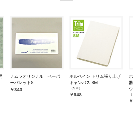
号
ナムラオリジナル ペーパ
ホルベイン トリム張り上げ
ホ
ーパレットS
キャンバス SM
器
（SM）
ウ
￥343
￥948
（
￥