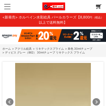
<新発売> ホルベイン水彩絵具 パールカラーズ
【8,800
円（税込）
以上で送料無料】
ホーム
>
アクリル絵具
>
リキテックスプライム
>
単色 30mlチューブ
>
ディビス グレー（862） 30mlチューブ リキテックス プライム