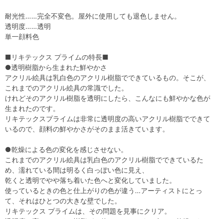
耐光性……完全不変色。屋外に使用しても退色しません。
透明度……透明
単一顔料色
■リキテックス プライムの特長■
●透明樹脂から生まれた鮮やかさ
アクリル絵具は乳白色のアクリル樹脂でできているもの。そこが、
これまでのアクリル絵具の常識でした。
けれどそのアクリル樹脂を透明にしたら、こんなにも鮮やかな色が
生まれたのです。
リキテックスプライムは非常に透明度の高いアクリル樹脂でできて
いるので、顔料の鮮やかさがそのまま活きています。
●乾燥による色の変化を感じさせない。
これまでのアクリル絵具は乳白色のアクリル樹脂でできているた
め、濡れている間は明るく白っぽい色に見え、
乾くと透明でやや落ち着いた色へと変化していました。
使っているときの色と仕上がりの色が違う…アーティストにとっ
て、それはひとつの大きな壁でした。
リキテックス プライムは、その問題を見事にクリア。