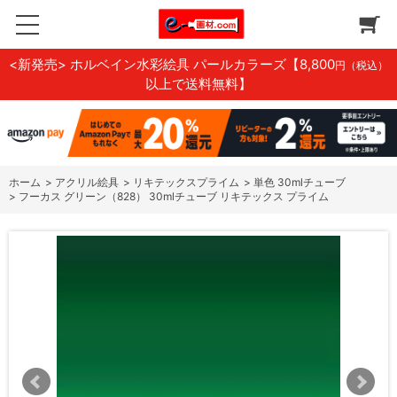
<新発売> ホルベイン水彩絵具 パールカラーズ
【8,800
円（税込）
以上で送料無料】
ホーム
>
アクリル絵具
>
リキテックスプライム
>
単色 30mlチューブ
>
フーカス グリーン（828） 30mlチューブ リキテックス プライム