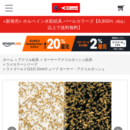
<新発売> ホルベイン水彩絵具 パールカラーズ
【8,800
円（税込）
以上で送料無料】
ホーム
>
アクリル絵具
>
ターナーアクリルガッシュ絵具
>
ラメカラーシリーズ
>
ラメゴールド(232) 20mlチューブ ターナー・アクリルガッシュ