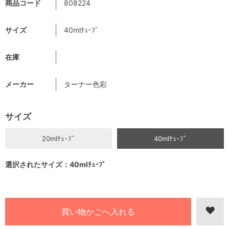
商品コード
808224
サイズ
40mlﾁｭｰﾌﾞ
在庫
メーカー
ターナー色彩
サイズ
20mlﾁｭｰﾌﾞ
40mlﾁｭｰﾌﾞ
選択されたサイズ：40mlﾁｭｰﾌﾞ