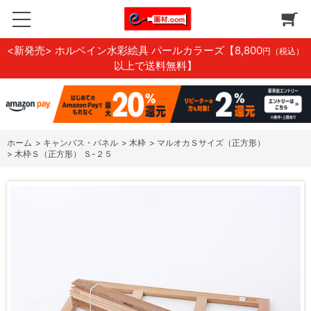
<新発売> ホルベイン水彩絵具 パールカラーズ
【8,800
円（税込）
以上で送料無料】
ホーム
>
キャンバス・パネル
>
木枠
>
マルオカＳサイズ（正方形）
>
木枠Ｓ（正方形） Ｓ-２５