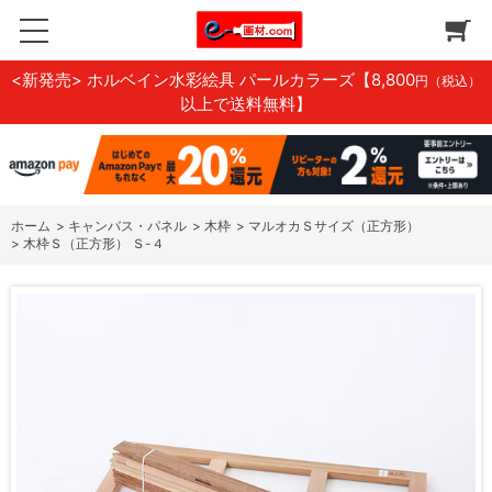
<新発売> ホルベイン水彩絵具 パールカラーズ
【8,800
円（税込）
以上で送料無料】
ホーム
>
キャンバス・パネル
>
木枠
>
マルオカＳサイズ（正方形）
>
木枠Ｓ（正方形） Ｓ-４