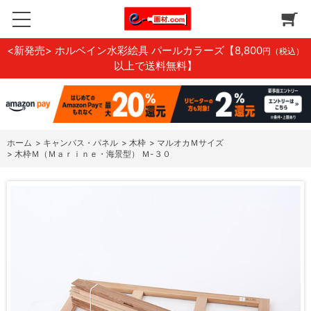
<新発売> ホルベイン水彩絵具 パールカラーズ
【8,800
円（税込）
以上で送料無料】
ホーム
>
キャンバス・パネル
>
木枠
>
マルオカＭサイズ
>
木枠Ｍ（Ｍａｒｉｎｅ・海景型） Ｍ-３０